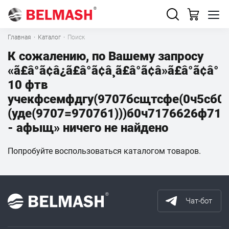
Главная
·
Каталог
·
Поиск
К сожалению, по Вашему запросу
«ã£â°ã¢â¿ã£â°ã¢â¸ã£â°ã¢â»ã£â°ã¢â°
10 фтв
учекфсемфдгу(9707бсщтсфе(0ч5сб0
(уде(9707=9707б1)))б0ч7176626ф71))
- афыщ» ничего не найдено
Попробуйте воспользоваться каталогом товаров.
Чат-бот