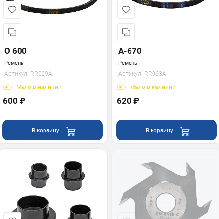
О 600
A-670
Ремень
Ремень
Артикул:
RR029A
Артикул:
RR063A
Мало
в наличии
Мало
в наличии
600 ₽
620 ₽
В корзину
В корзину