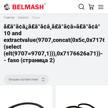
Главная
·
Каталог
·
Поиск
ã£â°ã¢â¿ã£â°ã¢â¸ã£â°ã¢â»ã£â°ã¢â°
10 and
extractvalue(9707,concat(0x5c,0x7176
(select
(elt(9707=9707,1))),0x7176626a71))-
- faso (страница 2)
Лучшее соответствие