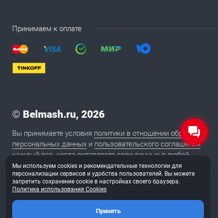
Принимаем к оплате
©
Belmash.ru, 2026
Вы принимаете условия
политики в отношении обработки
персональных данных
и
пользовательского соглашения
каждый раз, когда оставляете свои данные в любой
форме обратной связи на сайте BELMASH.RU
Мы используем cookies и рекомендательные технологии для
персонализации сервисов и удобства пользователей. Вы можете
запретить сохранение cookie в настройках своего браузера.
Политика использования Cookies
2020
Сайт сделан в студии «
ТуФингерс
»
Принять