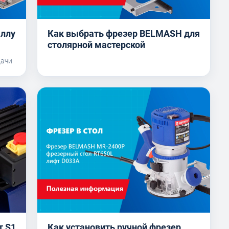
аллу
Как выбрать фрезер BELMASH для
столярной мастерской
дачи
т S1
Как установить ручной фрезер