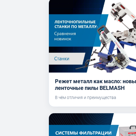
Режет металл как масло: нов
ленточные пилы BELMASH
В чём отличия и преимущества