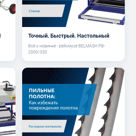
H
Точный. Быстрый. Настольный
Всё о новинке - рейсмусе BELMASH PB-
2000/330