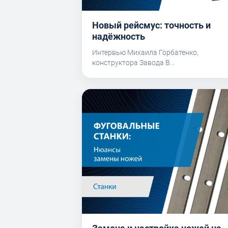
Новый рейсмус: точность и
надёжность
Интервью Михаила Горбатенко,
конструктора Завода B...