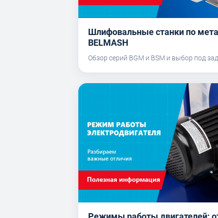
Шлифовальные станки по мет
BELMASH
Обзор серий BGM и BSM и выбор под за
Режимы работы двигателей: о