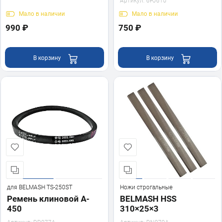
Артикул:
6PJ610
Мало
в наличии
Мало
в наличии
990 ₽
750 ₽
В корзину
В корзину
для BELMASH TS-250SТ
Ножи строгальные
Ремень клиновой A-
BELMASH HSS
450
310×25×3