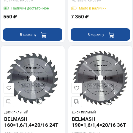
Артикул:
RR077A
Артикул:
RN079A
Наличие
достаточное
Мало
в наличии
550 ₽
7 350 ₽
В корзину
В корзину
Диск пильный
Диск пильный
BELMASH
BELMASH
160×1,6/1,4×20/16 24Т
190×1,6/1,4×20/16 36Т