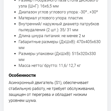
Размер П-образного паза стола дискового
узла (Ш×Г): 16х6,5 мм
Диапазон углов углового упора: -30º…+30º
Материал углового упора: пластик
Внутренний/ наружный диаметр патрубков
пылеудаления (2 шт.): 35/ 31 мм
Длина шнура питания: не менее 2 м
Габаритные размеры (ДхШхВ): 470х405х630
мм
Размеры упаковки (ДхШхВ): 515х320х330
мм
Масса нетто/ брутто: 11,6/ 12,7 кг
Особенности
Асинхронный двигатель (S1), обеспечивает
стабильную работу, не требует обслуживания,
защищен от перегрева и обладает низким
уровнем шума.