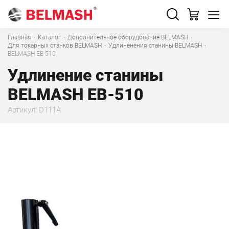
Главная
·
Каталог
·
Дополнительное оборудование BELMASH
·
Для токарных станков BELMASH
·
Удлиненения станины BELMASH
·
BELMASH EB-510
Удлинение станины
BELMASH EB-510
Артикул: D111A