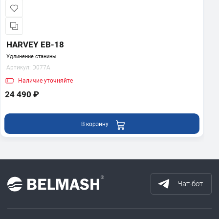
HARVEY EB-18
Удлинение станины
Артикул:
D077A
Наличие
уточняйте
24 490 ₽
В корзину
Чат-бот