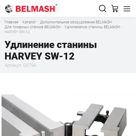
Главная
·
Каталог
·
Дополнительное оборудование BELMASH
·
Для токарных станков BELMASH
·
Удлиненения станины BELMASH
·
HARVEY SW-12
Удлинение станины
HARVEY SW-12
Артикул: D079A