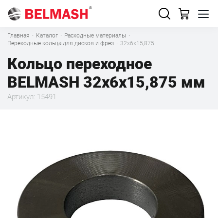
Главная
·
Каталог
·
Расходные материалы
·
Переходные кольца для дисков и фрез
·
32х6х15,875
Кольцо переходное
BELMASH 32х6х15,875 мм
Артикул: 15491