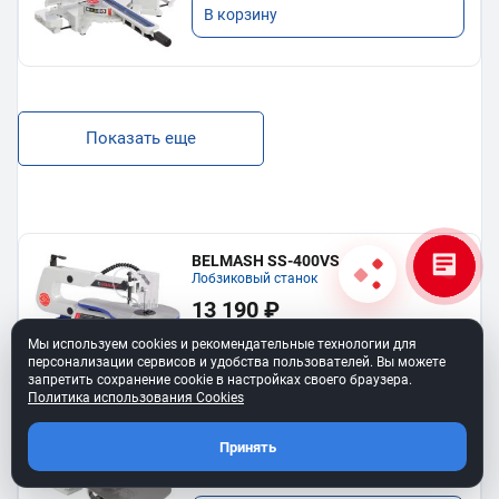
В корзину
Показать еще
BELMASH SS-400VS
Лобзиковый станок
13 190 ₽
Мы используем cookies и рекомендательные технологии для
В корзину
персонализации сервисов и удобства пользователей. Вы можете
запретить сохранение cookie в настройках своего браузера.
Политика использования Cookies
Станок лобзиковый BELMASH SS-
530VSP
Принять
34 990 ₽