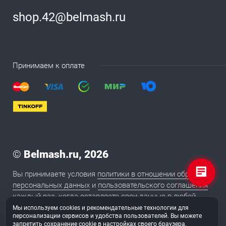
shop.42@belmash.ru
Принимаем к оплате
©
Belmash.ru, 2026
Вы принимаете условия
политики в отношении обработки
персональных данных
и
пользовательского соглашения
каждый раз, когда оставляете свои данные в любой
форме обратной связи на сайте BELMASH.RU
Мы используем cookies и рекомендательные технологии для
персонализации сервисов и удобства пользователей. Вы можете
запретить сохранение cookie в настройках своего браузера.