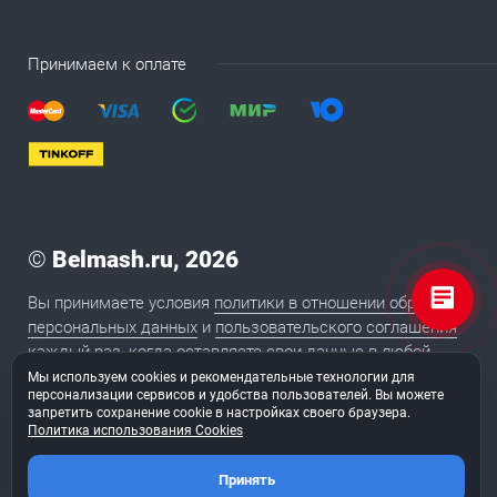
Принимаем к оплате
©
Belmash.ru, 2026
Вы принимаете условия
политики в отношении обработки
персональных данных
и
пользовательского соглашения
каждый раз, когда оставляете свои данные в любой
форме обратной связи на сайте BELMASH.RU
Мы используем cookies и рекомендательные технологии для
персонализации сервисов и удобства пользователей. Вы можете
запретить сохранение cookie в настройках своего браузера.
Политика использования Cookies
2020
Сайт сделан в студии «
ТуФингерс
»
Принять