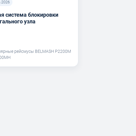
6.2026
я система блокировки
гального узла
лярные рейсмусы BELMASH P2200M
200MH