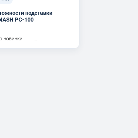
можности подставки
MASH PC-100
р новинки ...