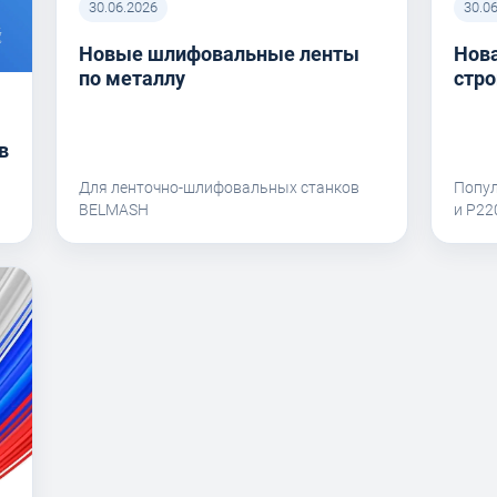
30.06.2026
30.0
Новые шлифовальные ленты
Нова
по металлу
стро
в
Для ленточно-шлифовальных станков
Попу
BELMASH
и P2