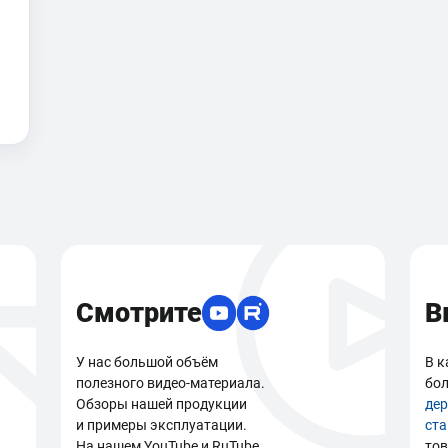
Смотрите
В
У нас большой объём
В к
полезного видео-материала.
бол
Обзоры нашей продукции
де
и примеры эксплуатации.
ст
На нашем YouTube и RuTube
тов