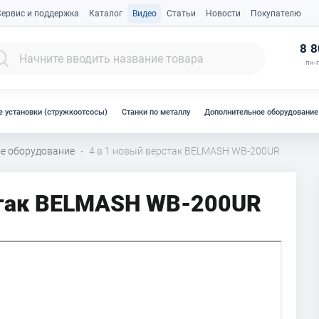
Сервис и поддержка
Каталог
Видео
Статьи
Новости
Покупателю
К
8 8
пн-п
 установки (стружкоотсосы)
Станки по металлу
Дополнительное оборудование
е оборудование
4 в 1 новый верстак BELMASH WB-200UR
·
стак BELMASH WB-200UR