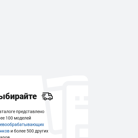
ыбирайте
аталоге представлено
ее 100 моделей
ревообрабатывающих
анков
и более 500 других
аров.