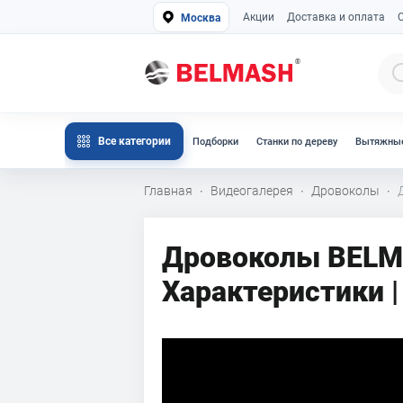
Акции
Доставка и оплата
Москва
Все категории
Подборки
Станки по дереву
Вытяжные
Главная
Видеогалерея
Дровоколы
·
·
·
Дровоколы BELMA
Характеристики |