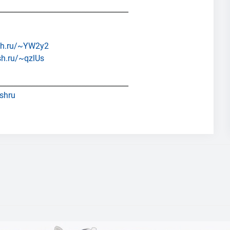
____________________________________
sh.ru/~YW2y2
sh.ru/~qzlUs
____________________________________
shru