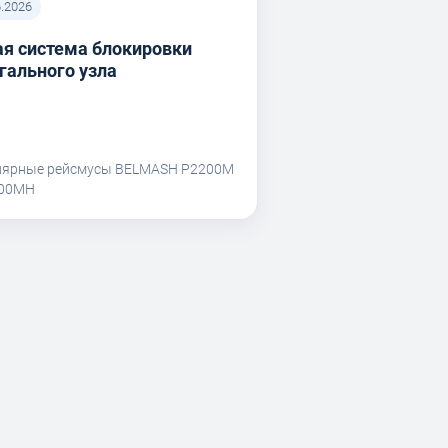
6.2026
я система блокировки
гального узла
лярные рейсмусы BELMASH P2200M
200MH