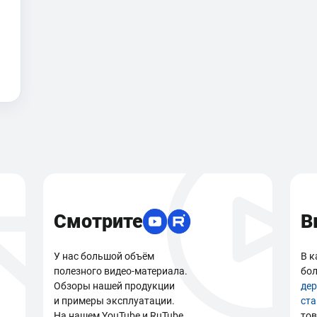
Смотрите
В
У нас большой объём
В к
полезного видео-материала.
бол
Обзоры нашей продукции
де
и примеры эксплуатации.
ст
На нашем YouTube и RuTube
тов