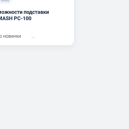
можности подставки
MASH PC-100
р новинки ...