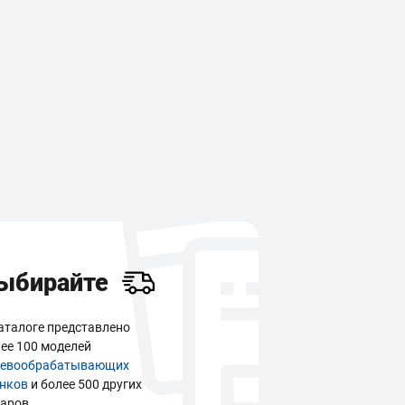
ыбирайте
аталоге представлено
ее 100 моделей
ревообрабатывающих
анков
и более 500 других
аров.