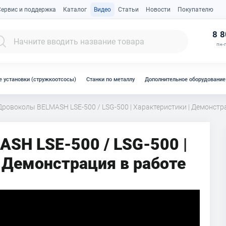
Сервис и поддержка
Каталог
Видео
Статьи
Новости
Покупателю
К
8 8
пн-п
 установки (стружкоотсосы)
Станки по металлу
Дополнительное оборудование
Дровоколы BELMASH LSE-500 / LSG-500 | Характеристики | Демонстр
SH LSE-500 / LSG-500 |
 Демонстрация в работе