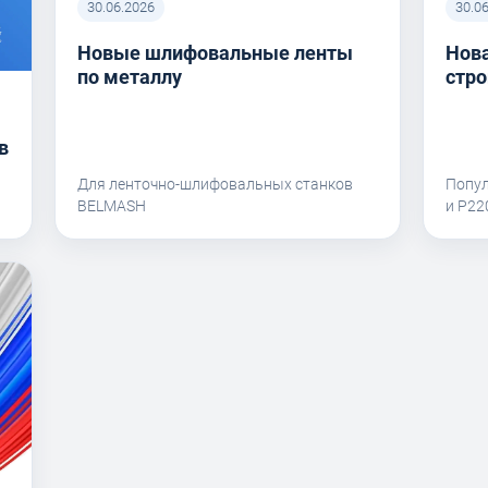
30.06.2026
30.0
Новые шлифовальные ленты
Нова
по металлу
стро
в
Для ленточно-шлифовальных станков
Попу
BELMASH
и P2