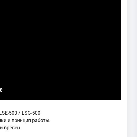
SE-500 / LSG-500.
ки и принцип работы.
и бревен.