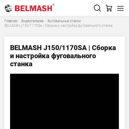
Главная
·
Видеогалерея
·
Фуговальные станки
·
BELMASH J150/1170SA | Сборка и настройка фуговального станка
BELMASH J150/1170SA | Сборка
и настройка фуговального
станка