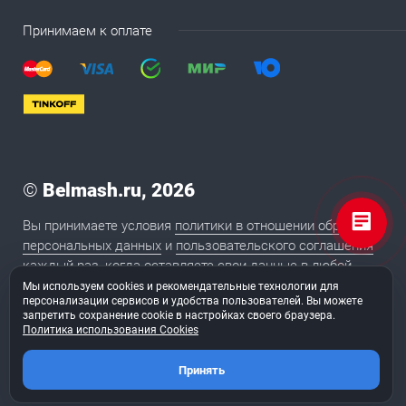
Принимаем к оплате
©
Belmash.ru, 2026
Вы принимаете условия
политики в отношении обработки
персональных данных
и
пользовательского соглашения
каждый раз, когда оставляете свои данные в любой
форме обратной связи на сайте BELMASH.RU
Мы используем cookies и рекомендательные технологии для
персонализации сервисов и удобства пользователей. Вы можете
запретить сохранение cookie в настройках своего браузера.
Политика использования Cookies
2020
Сайт сделан в студии «
ТуФингерс
»
Принять