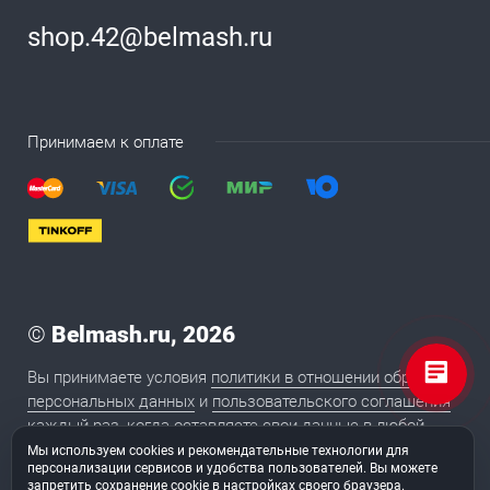
shop.42@belmash.ru
Принимаем к оплате
©
Belmash.ru, 2026
Вы принимаете условия
политики в отношении обработки
персональных данных
и
пользовательского соглашения
каждый раз, когда оставляете свои данные в любой
форме обратной связи на сайте BELMASH.RU
Мы используем cookies и рекомендательные технологии для
персонализации сервисов и удобства пользователей. Вы можете
запретить сохранение cookie в настройках своего браузера.