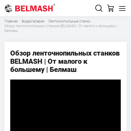
Главная
·
Видеогалерея
·
Ленточнопильные станки
·
Обзор ленточнопильных станков BELMASH | От малого к большему |
Белмаш
Обзор ленточнопильных станков
BELMASH | От малого к
большему | Белмаш