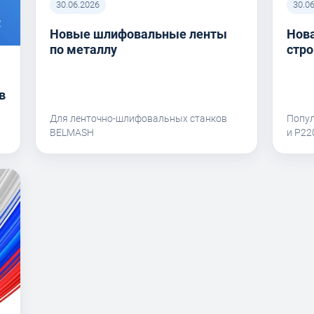
30.06.2026
30.0
Новые шлифовальные ленты
Нова
по металлу
стро
в
Для ленточно-шлифовальных станков
Попу
BELMASH
и P2