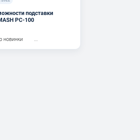
можности подставки
MASH PC-100
р новинки ...