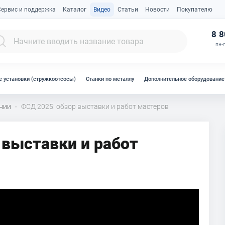
Сервис и поддержка
Каталог
Видео
Статьи
Новости
Покупателю
К
8 8
пн-п
 установки (стружкоотсосы)
Станки по металлу
Дополнительное оборудование
нии
ФСД 2025: обзор выставки и работ мастеров
·
 выставки и работ