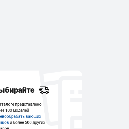
ыбирайте
аталоге представлено
ее 100 моделей
ревообрабатывающих
анков
и более 500 других
аров.