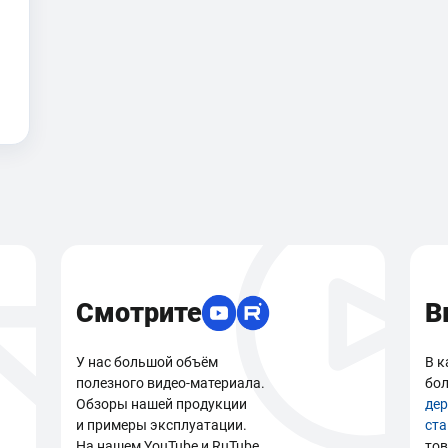
Смотрите
В
У нас большой объём
В к
полезного видео-материала.
бол
Обзоры нашей продукции
де
и примеры эксплуатации.
ст
На нашем YouTube и RuTube
тов