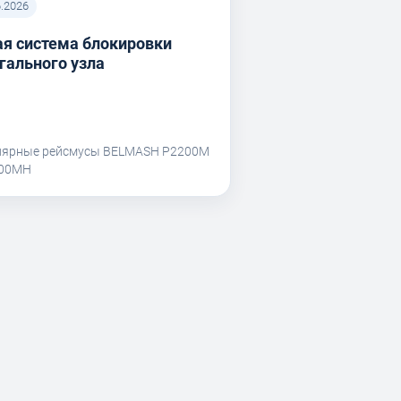
6.2026
я система блокировки
гального узла
лярные рейсмусы BELMASH P2200M
200MH