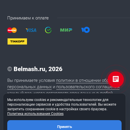
Принимаем к оплате
©
Belmash.ru, 2026
Вы принимаете условия
политики в отношении обработки
персональных данных
и
пользовательского соглашения
каждый раз, когда оставляете свои данные в любой
форме обратной связи на сайте BELMASH.RU
Мы используем cookies и рекомендательные технологии для
персонализации сервисов и удобства пользователей. Вы можете
запретить сохранение cookie в настройках своего браузера.
Политика использования Cookies
2020
Сайт сделан в студии «
ТуФингерс
»
Принять