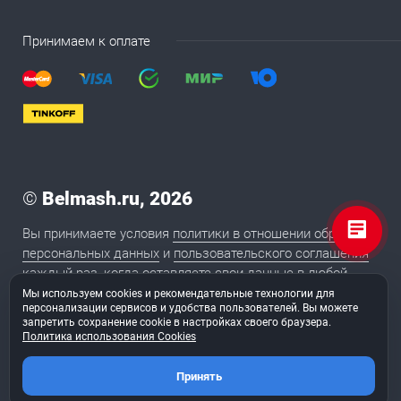
Принимаем к оплате
©
Belmash.ru, 2026
Вы принимаете условия
политики в отношении обработки
персональных данных
и
пользовательского соглашения
каждый раз, когда оставляете свои данные в любой
форме обратной связи на сайте BELMASH.RU
Мы используем cookies и рекомендательные технологии для
персонализации сервисов и удобства пользователей. Вы можете
запретить сохранение cookie в настройках своего браузера.
Политика использования Cookies
2020
Сайт сделан в студии «
ТуФингерс
»
Принять