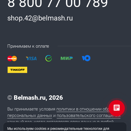
8 800 77 00 789
shop.42@belmash.ru
Принимаем к оплате
©
Belmash.ru, 2026
Вы принимаете условия
политики в отношении обработки
персональных данных
и
пользовательского соглашения
каждый раз, когда оставляете свои данные в любой
форме обратной связи на сайте BELMASH.RU
Мы используем cookies и рекомендательные технологии для