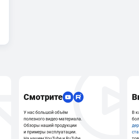
Смотрите
В
У нас большой объём
В к
полезного видео-материала.
бол
Обзоры нашей продукции
де
и примеры эксплуатации.
ст
На нашем YouTube и RuTube
тов