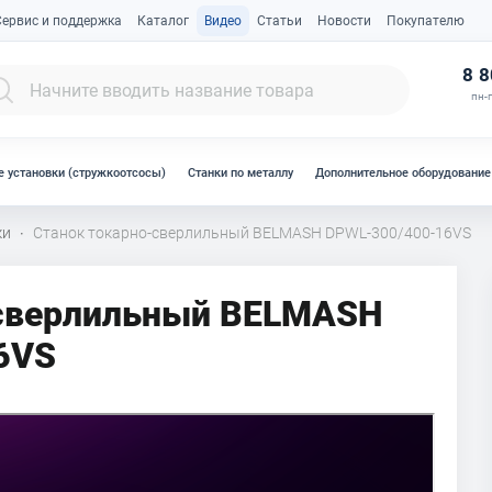
Сервис и поддержка
Каталог
Видео
Статьи
Новости
Покупателю
К
8 8
пн-п
 установки (стружкоотсосы)
Станки по металлу
Дополнительное оборудование
ки
Станок токарно-сверлильный BELMASH DPWL-300/400-16VS
·
-сверлильный BELMASH
6VS