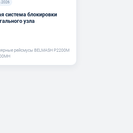
6.2026
я система блокировки
гального узла
лярные рейсмусы BELMASH P2200M
200MH