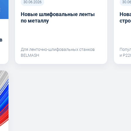
30.06.2026
30.0
Новые шлифовальные ленты
Нова
по металлу
стро
в
Для ленточно-шлифовальных станков
Попу
BELMASH
и P2