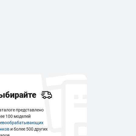
ыбирайте
аталоге представлено
ее 100 моделей
ревообрабатывающих
анков
и более 500 других
аров.