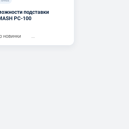
можности подставки
MASH PC-100
р новинки ...