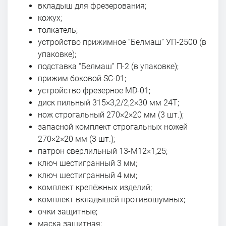
вкладыш для фрезерования;
кожух;
толкатель;
устройство прижимное “Белмаш” УП-2500 (в
упаковке);
подставка “Белмаш” П-2 (в упаковке);
прижим боковой SC-01;
устройство фрезерное MD-01;
диск пильный 315×3,2/2,2×30 мм 24Т;
нож строгальный 270×2×20 мм (3 шт.);
запасной комплект строгальных ножей
270×2×20 мм (3 шт.);
патрон сверлильный 13-М12×1,25;
ключ шестигранный 3 мм;
ключ шестигранный 4 мм;
комплект крепёжных изделий;
комплект вкладышей противошумных;
очки защитные;
маска защитная;