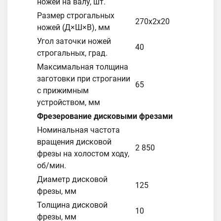
ножей на валу, шт.
Размер строгальных
270х2х20
ножей (Д×Ш×В), мм
Угол заточки ножей
40
строгальных, град.
Максимальная толщина
заготовки при строгании
65
с прижимным
устройством, мм
Фрезерование дисковыми фрезами
Номинальная частота
вращения дисковой
2 850
фрезы на холостом ходу,
об/мин.
Диаметр дисковой
125
фрезы, мм
Толщина дисковой
10
фрезы, мм