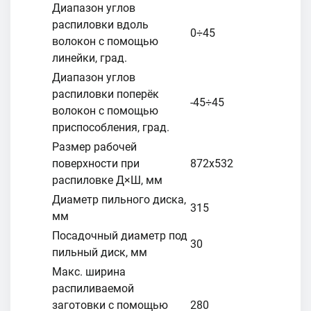
Диапазон углов
распиловки вдоль
0÷45
волокон с помощью
линейки, град.
Диапазон углов
распиловки поперёк
-45÷45
волокон с помощью
приспособления, град.
Размер рабочей
поверхности при
872х532
распиловке Д×Ш, мм
Диаметр пильного диска,
315
мм
Посадочный диаметр под
30
пильный диск, мм
Макс. ширина
распиливаемой
заготовки с помощью
280