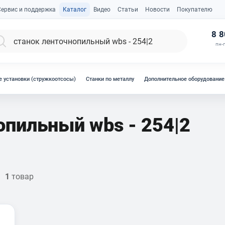
Сервис и поддержка
Каталог
Видео
Статьи
Новости
Покупателю
К
8 8
пн-п
 установки (стружкоотсосы)
Станки по металлу
Дополнительное оборудование
опильный wbs - 254|2
1
товар