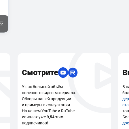
Смотрите
В
У нас большой объём
В к
полезного видео-материала.
бол
Обзоры нашей продукции
де
и примеры эксплуатации.
ст
На нашем YouTube и RuTube
тов
каналах уже
9,54 тыс.
Бо
подписчиков!
дос