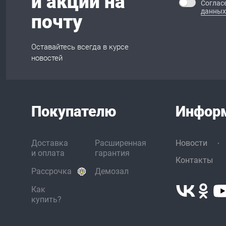
и акции на
Соглас
данных
почту
Оставайтесь всегда в курсе
новостей
Покупателю
Инфор
Доставка
Расширенная
Новости
и оплата
гарантия
Контакты
Рассрочка
Демозал
Как
купить?