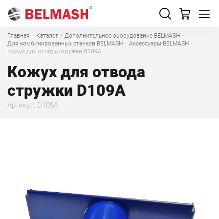
Главная
·
Каталог
·
Дополнительное оборудование BELMASH
·
Для комбинированных станков BELMASH
·
Аксессуары BELMASH
·
Кожух для отвода стружки D109A
Кожух для отвода
стружки D109A
Артикул: D109A