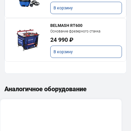
В корзину
BELMASH RT600
Основание фрезерного станка
24 990 ₽
В корзину
BELMASH 1800F
Фрезерное оборудование
Аналогичное оборудование
20 990 ₽
В корзину