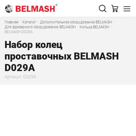
Главная
·
Каталог
·
Дополнительное оборудование BELMASH
·
Для фрезерного оборудования BELMASH
·
Кольца BELMASH
·
BELMASH D029A
Набор колец
проставочных BELMASH
D029A
Артикул: D029A