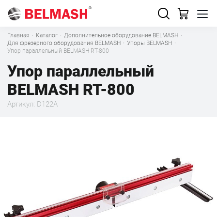
Главная
·
Каталог
·
Дополнительное оборудование BELMASH
·
Для фрезерного оборудования BELMASH
·
Упоры BELMASH
·
Упор параллельный BELMASH RT-800
Упор параллельный
BELMASH RT-800
Артикул: D122A