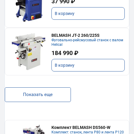
37 990 ₽
В корзину
BELMASH JT-2 260/225S
Фуговально-рейсмусовый станок с валом
Helical
184 990 ₽
В корзину
Показать еще
Комплект BELMASH DS560-W
Комплект: станок, лента P80 и лента P120