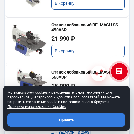
В корзину
Станок лобзиковый BELMASH SS-
450VSP
21 990 ₽
В корзину
Станок лобзиковый BELMASH SS-
560VSP
35 990 ₽
Мы используем cookies и рекомендательные технологии для
персонализации сервисов и удобства пользователей. Вы можете
В корзину
запретить сохранение cookie в настройках своего браузера.
Политика использования Cookies
Принять
Ремень клиновой A-450
для BELMASH TS-250SТ