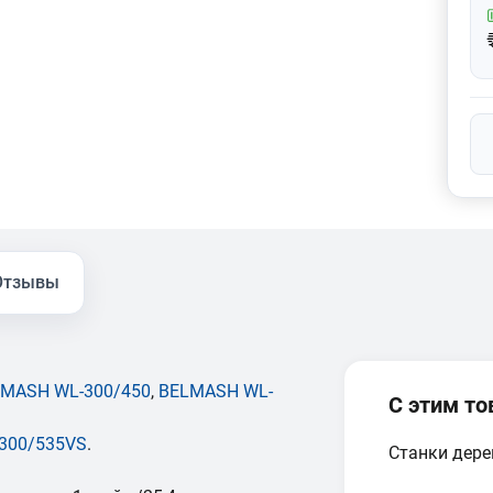
Отзывы
MASH WL-300/450
,
BELMASH
WL-
С этим т
300/535VS
.
Станки дер