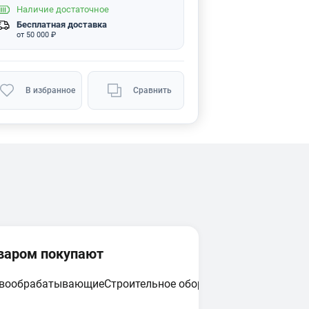
Наличие
достаточное
Бесплатная доставка
от 50 000 ₽
В избранное
Сравнить
оваром покупают
евообрабатывающие
Строительное оборудование
Циркулярн