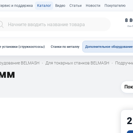
Сервис и поддержка
Каталог
Видео
Статьи
Новости
Покупателю
К
8 8
пн-п
 установки (стружкоотсосы)
Станки по металлу
Дополнительное оборудование
орудование BELMASH
Для токарных станков BELMASH
Подручн
·
·
 мм
Пок
2