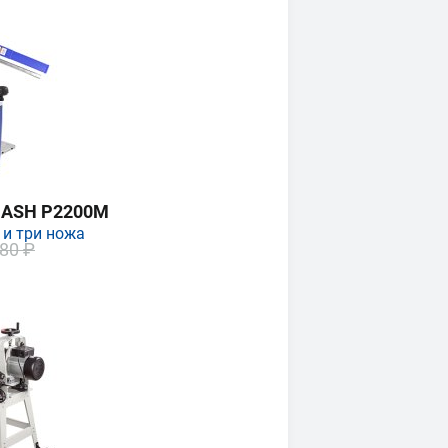
MASH P2200M
 и три ножа
80 ₽