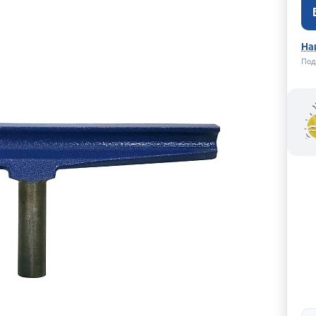
На
Под