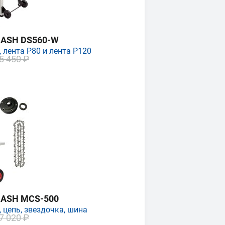
MASH DS560-W
 лента P80 и лента P120
5 450 ₽
MASH MCS-500
 цепь, звездочка, шина
7 020 ₽