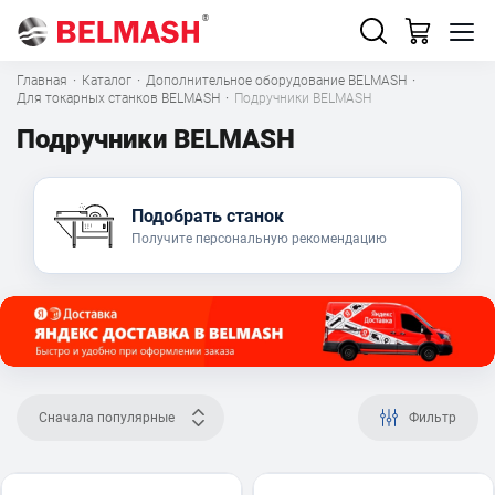
Главная
·
Каталог
·
Дополнительное оборудование BELMASH
·
Для токарных станков BELMASH
·
Подручники BELMASH
Подручники BELMASH
Подобрать станок
Получите персональную рекомендацию
Сначала популярные
Фильтр