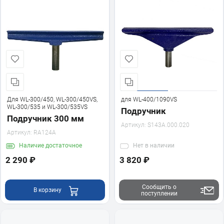
Для WL-300/450, WL-300/450VS,
для WL-400/1090VS
WL-300/535 и WL-300/535VS
Подручник
Подручник 300 мм
Артикул:
S143A.000.020
Артикул:
RA124A
Наличие
достаточное
Нет
в наличии
2 290 ₽
3 820 ₽
Сообщить о
В корзину
поступлении