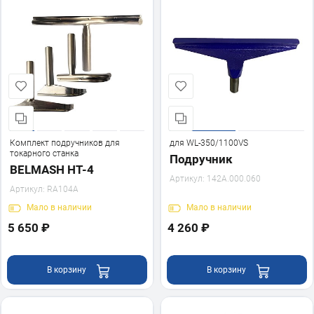
Комплект подручников для
для WL-350/1100VS
токарного станка
Подручник
BELMASH HT-4
Артикул:
142A.000.060
Артикул:
RA104A
Мало
в наличии
Мало
в наличии
5 650 ₽
4 260 ₽
В корзину
В корзину