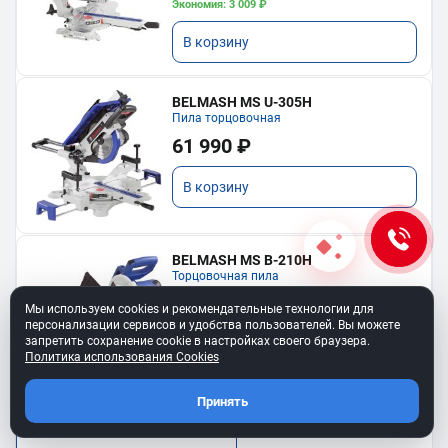
Экономия: 3 009 ₽
В корзину
BELMASH MS U-305H
Пила торцовочная
61 990 ₽
В корзину
BELMASH MS B-210H
Торцовочная пила
19 490 ₽
Мы используем cookies и рекомендательные технологии для
персонализации сервисов и удобства пользователей. Вы можете
запретить сохранение cookie в настройках своего браузера.
В корзину
Политика использования Cookies
Принять