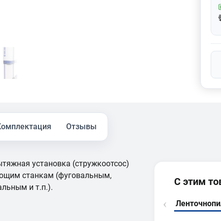
Комплектация
Отзывы
тяжная установка (стружкоотсос)
ющим станкам (фуговальным,
С этим т
ьным и т.п.).
Ленточноп