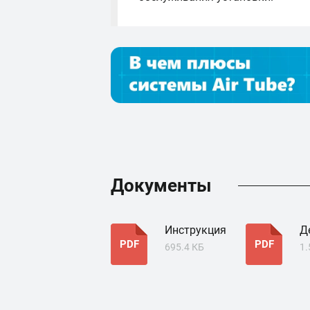
Документы
Инструкция
Д
PDF
PDF
695.4 КБ
1