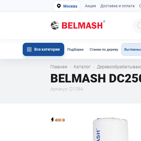
Акции
Доставка и оплата
Москва
Все категории
Подборки
Станки по дереву
Вытяжные
Главная
Каталог
Деревообрабатываю
·
·
BELMASH DC2500
Артикул: D139A
400 В