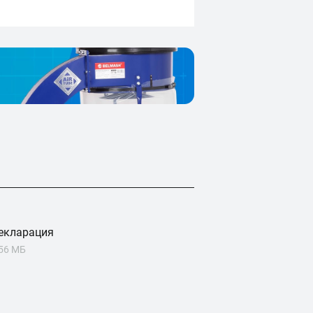
екларация
.56 МБ