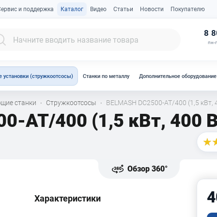
Сервис и поддержка
Каталог
Видео
Статьи
Новости
Покупателю
К
8 8
пн-п
 установки (стружкоотсосы)
Станки по металлу
Дополнительное оборудование
щие станки
Стружкоотсосы
BELMASH DC2500-AT/400 (1,5 кВт, 
·
·
-AT/400 (1,5 кВт, 400 В
Обзор 360°
4
Характеристики