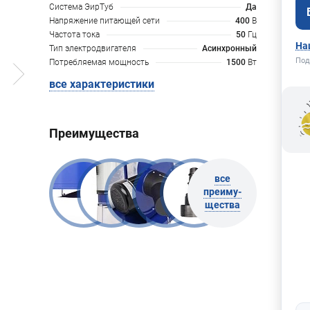
Система ЭирТуб
Да
Напряжение питающей сети
400
В
Частота тока
50
Гц
На
Тип электродвигателя
Асинхронный
Под
Потребляемая мощность
1500
Вт
все характеристики
Преимущества
все
преиму-
щества