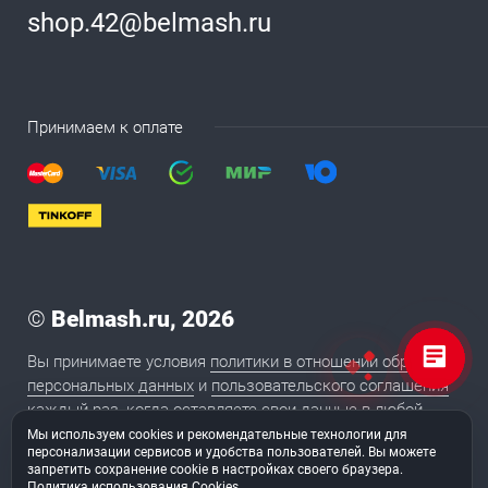
shop.42@belmash.ru
Принимаем к оплате
©
Belmash.ru, 2026
Вы принимаете условия
политики в отношении обработки
персональных данных
и
пользовательского соглашения
каждый раз, когда оставляете свои данные в любой
форме обратной связи на сайте BELMASH.RU
Мы используем cookies и рекомендательные технологии для
персонализации сервисов и удобства пользователей. Вы можете
запретить сохранение cookie в настройках своего браузера.
Политика использования Cookies