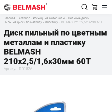
Главная
·
Каталог
·
Расходные материалы
·
Пильные диски
·
Пильные диски по металлу и пластику
·
BELMASH 210*2,5/1,6*30; 60T
Диск пильный по цветным
металлам и пластику
BELMASH
210х2,5/1,6х30мм 60T
Артикул: RD152A