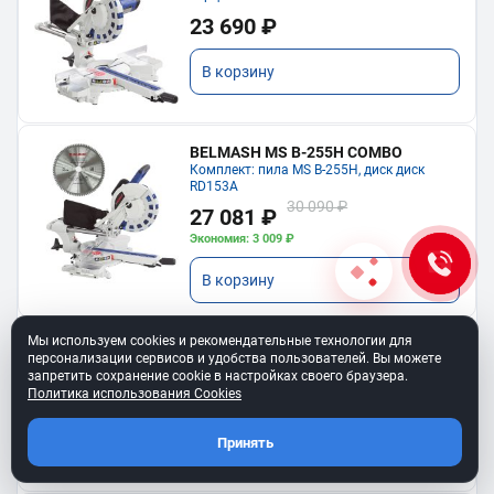
23 690 ₽
В корзину
BELMASH MS B-255H COMBO
Комплект: пила MS B-255H, диск диск
RD153A
30 090 ₽
27 081 ₽
Экономия: 3 009 ₽
В корзину
Мы используем cookies и рекомендательные технологии для
BELMASH MS U-305H
персонализации сервисов и удобства пользователей. Вы можете
Пила торцовочная
запретить сохранение cookie в настройках своего браузера.
61 990 ₽
Политика использования Cookies
В корзину
Принять