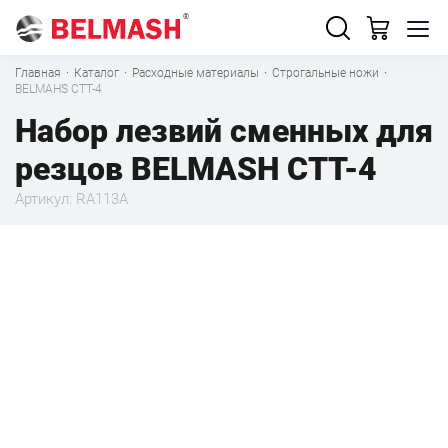
Главная
·
Каталог
·
Расходные материалы
·
Строгальные ножи
·
BELMAHS CTT-4
Набор лезвий сменных для
резцов BELMASH CTT-4
Артикул: RA113A