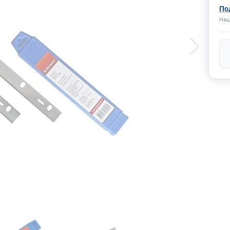
По
Наш