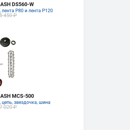
MASH DS560-W
 лента P80 и лента P120
5 450 ₽
MASH MCS-500
 цепь, звездочка, шина
7 020 ₽