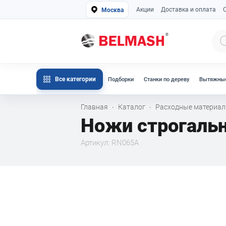
Акции
Доставка и оплата
Москва
Все категории
Подборки
Станки по дереву
Вытяжные
Главная
Каталог
Расходные материа
·
·
Ножи строгаль
Артикул: RN065A