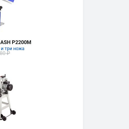
MASH P2200M
 и три ножа
80 ₽