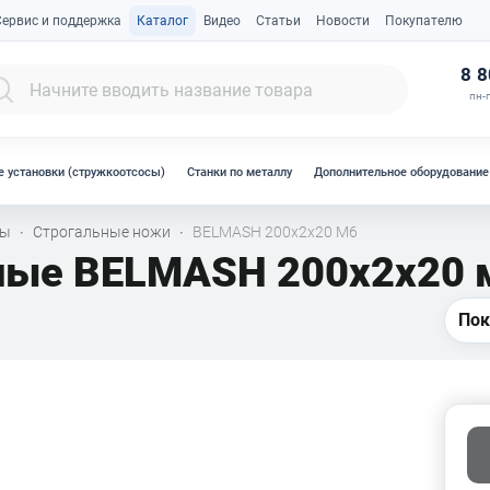
Сервис и поддержка
Каталог
Видео
Статьи
Новости
Покупателю
К
8 8
пн-п
 установки (стружкоотсосы)
Станки по металлу
Дополнительное оборудование
лы
Строгальные ножи
BELMASH 200х2х20 М6
·
·
ные BELMASH 200х2х20
Пок