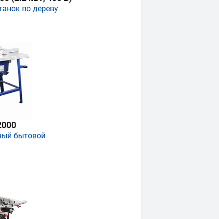
танок по дереву
2000
ный бытовой