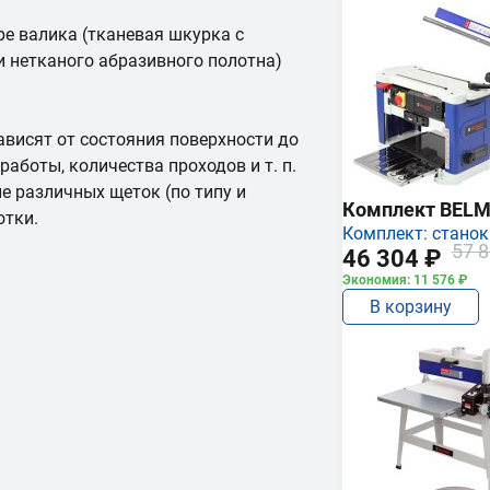
е валика (тканевая шкурка с
и нетканого абразивного полотна)
ависят от состояния поверхности до
работы, количества проходов и т. п.
е различных щеток (по типу и
Комплект BEL
отки.
Комплект: станок
57 8
46 304 ₽
Экономия: 11 576 ₽
В корзину