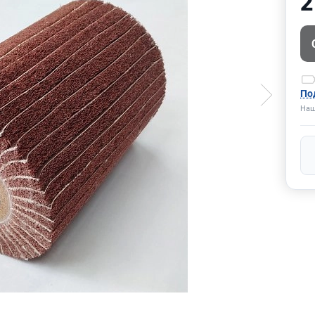
2
По
Наш