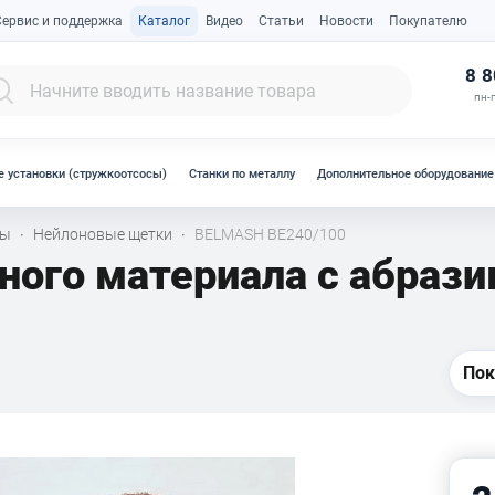
Сервис и поддержка
Каталог
Видео
Статьи
Новости
Покупателю
К
8 8
пн-п
 установки (стружкоотсосы)
Станки по металлу
Дополнительное оборудование
лы
Нейлоновые щетки
BELMASH BE240/100
·
·
ного материала с абра
Пок