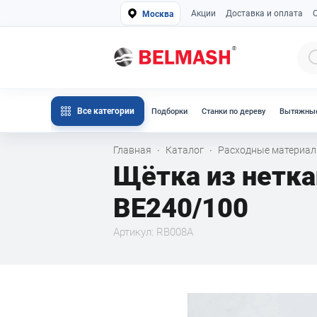
Акции
Доставка и оплата
Москва
Все категории
Подборки
Станки по дереву
Вытяжные
Главная
Каталог
Расходные материа
·
·
Щётка из нетка
BE240/100
Артикул: RB008A