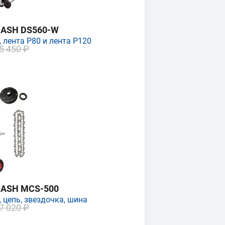
MASH DS560-W
 лента P80 и лента P120
5 450 ₽
MASH MCS-500
 цепь, звездочка, шина
7 020 ₽