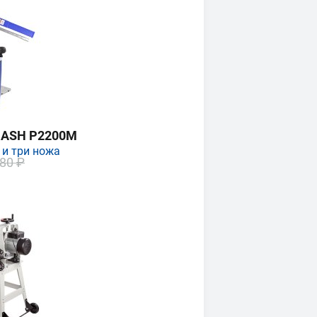
MASH P2200M
 и три ножа
80 ₽