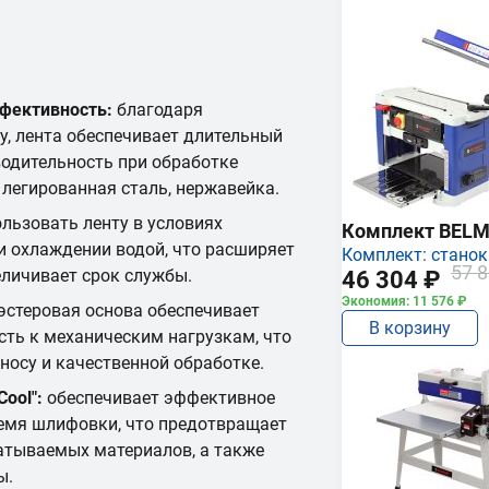
ффективность:
благодаря
, лента обеспечивает длительный
одительность при обработке
 легированная сталь, нержавейка.
льзовать ленту в условиях
Комплект BEL
 охлаждении водой, что расширяет
Комплект: станок
57 8
личивает срок службы.
46 304 ₽
Экономия: 11 576 ₽
стеровая основа обеспечивает
В корзину
сть к механическим нагрузкам, что
носу и качественной обработке.
ool":
обеспечивает эффективное
емя шлифовки, что предотвращает
атываемых материалов, а также
ы.