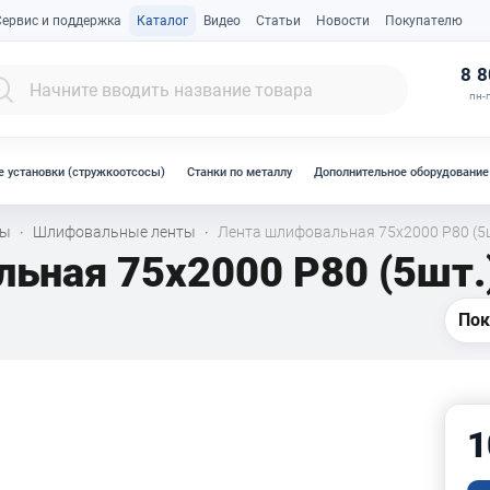
Сервис и поддержка
Каталог
Видео
Статьи
Новости
Покупателю
К
8 8
пн-п
 установки (стружкоотсосы)
Станки по металлу
Дополнительное оборудование
лы
Шлифовальные ленты
Лента шлифовальная 75х2000 Р80 (5
·
·
ьная 75х2000 Р80 (5шт.
Пок
1