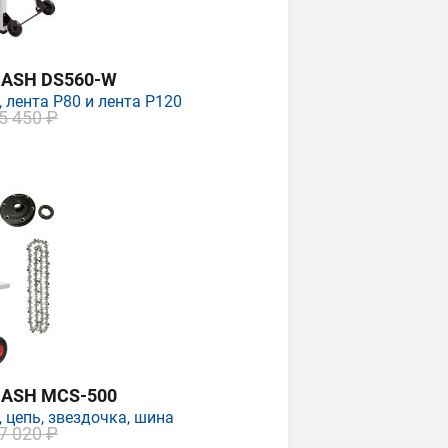
MASH DS560-W
 лента P80 и лента P120
5 450 ₽
MASH MCS-500
 цепь, звездочка, шина
7 020 ₽