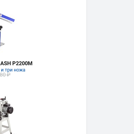
MASH P2200M
 и три ножа
80 ₽