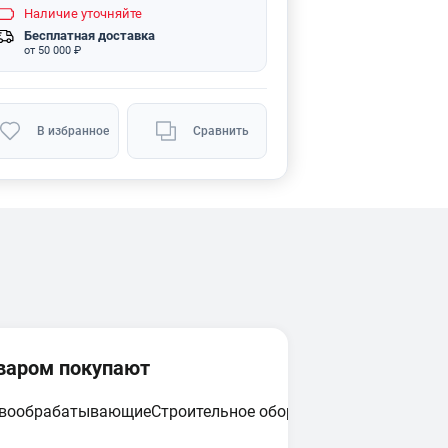
Наличие
уточняйте
Бесплатная доставка
от 50 000 ₽
В избранное
Сравнить
оваром покупают
евообрабатывающие
Строительное оборудование
Циркулярн