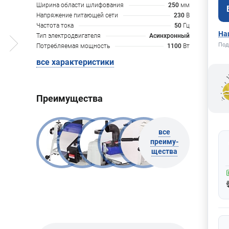
Ширина области шлифования
250
мм
Напряжение питающей сети
230
В
Частота тока
50
Гц
На
Тип электродвигателя
Асинхронный
Под
Потребляемая мощность
1100
Вт
все характеристики
Преимущества
все
преиму-
щества