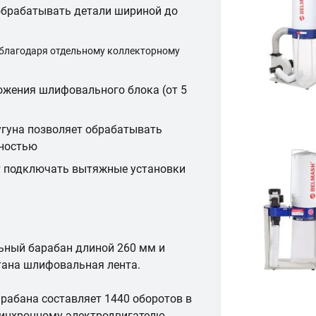
 обрабатывать детали шириной до
 благодаря отдельному коллекторному
ожения шлифовального блока (от 5
угуна позволяет обрабатывать
чностью
т подключать вытяжные установки
ьный барабан длиной 260 мм и
тана шлифовальная лента.
рабана составляет 1440 оборотов в
асинхронному электродвигателю