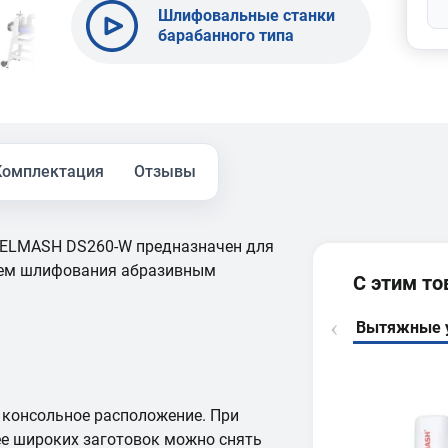
Шлифовальные станки
барабанного типа
BELMASH DS260-W |
DS410-W | DS560-W |
DS560-WB
Комплектация
Отзывы
ELMASH DS260-W предназначен для
тем шлифования абразивным
С этим т
Вытяжные 
консольное расположение. При
е широких заготовок можно снять