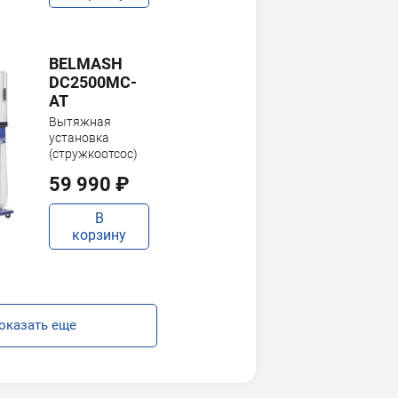
BELMASH
DC2500MC-
AT
Вытяжная
установка
(стружкоотсос)
59 990 ₽
В
корзину
оказать еще