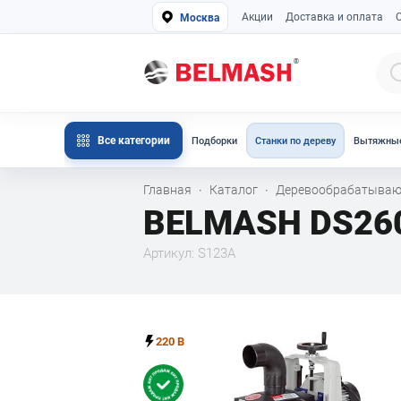
Акции
Доставка и оплата
Москва
Все категории
Подборки
Станки по дереву
Вытяжные
Главная
Каталог
Деревообрабатываю
·
·
BELMASH DS26
Артикул: S123A
220 В