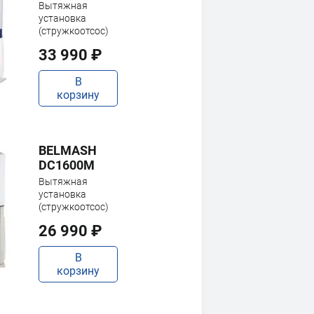
Вытяжная
установка
(стружкоотсос)
33 990 ₽
В
корзину
BELMASH
DC1600M
Вытяжная
установка
(стружкоотсос)
26 990 ₽
В
корзину