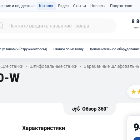
Сервис и поддержка
Каталог
Видео
Статьи
Новости
Покупателю
К
8 8
пн-п
 установки (стружкоотсосы)
Станки по металлу
Дополнительное оборудование
щие станки
Шлифовальные станки
Барабанные шлифовальны
·
·
0-W
Обзор 360°
9
Характеристики