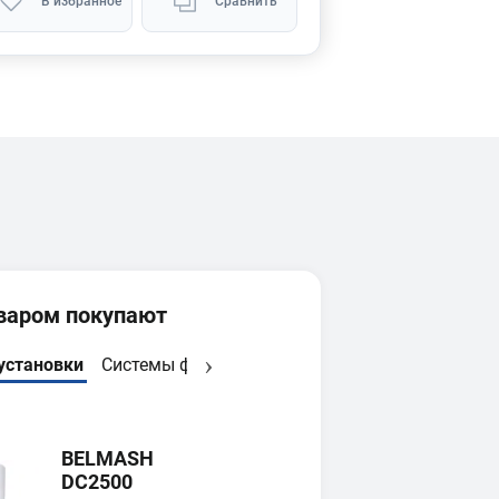
В избранное
Сравнить
оваром покупают
установки
Системы фильтрации
Лидер продаж
BELMASH
DC2500