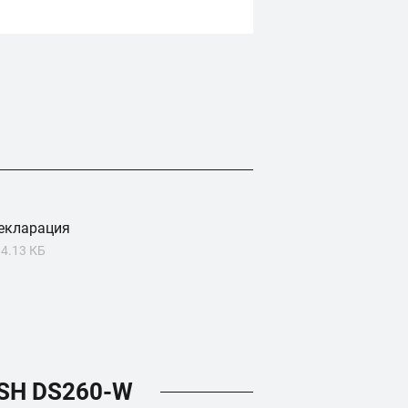
екларация
4.13 КБ
SH DS260-W