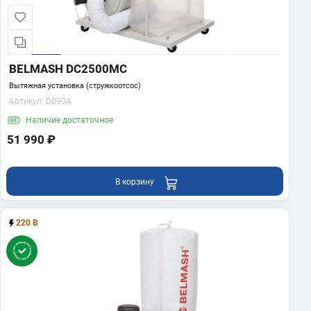
BELMASH DC2500MC
Вытяжная установка (стружкоотсос)
Артикул:
D090A
Наличие
достаточное
51 990 ₽
В корзину
220 В