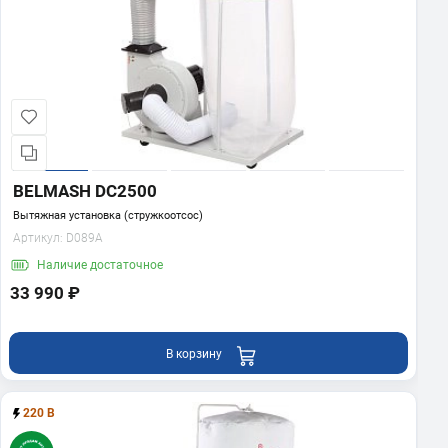
BELMASH DC2500
Вытяжная установка (стружкоотсос)
Артикул:
D089A
Наличие
достаточное
33 990 ₽
В корзину
220 В