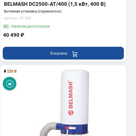
BELMASH DC2500-AT/400 (1,5 кВт, 400 В)
19 490 ₽
Вытяжная установка (стружкоотсос)
Артикул:
D139A
В корзину
Наличие
достаточное
40 490 ₽
BELMASH MS U-305
Пила торцовочная
36 490 ₽
В корзину
В корзину
220 В
Показать еще