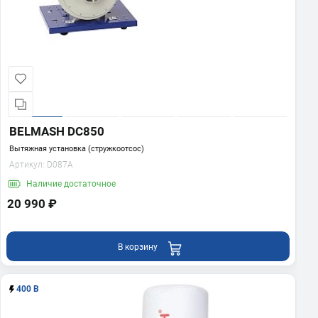
BELMASH DC850
Вытяжная установка (стружкоотсос)
Артикул:
D087A
Наличие
достаточное
20 990 ₽
В корзину
400 В