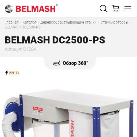
Главная
·
Каталог
·
Деревообрабатывающие станки
·
Стружкоотсосы
·
BELMASH DC2500-PS
BELMASH DC2500-PS
Артикул: D128A
Обзор 360°
220 В