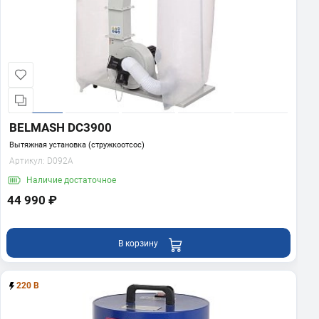
BELMASH DC3900
Вытяжная установка (стружкоотсос)
Артикул:
D092A
Наличие
достаточное
44 990 ₽
В корзину
220 В