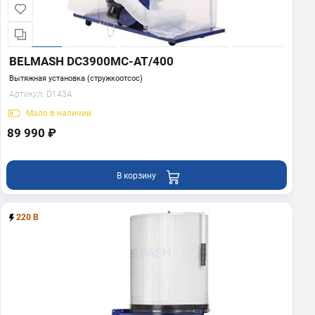
BELMASH DC3900MC-AT/400
Вытяжная установка (стружкоотсос)
Артикул:
D143A
Мало
в наличии
89 990 ₽
В корзину
220 В