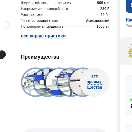
Ширина области шлифования
555
мм
Напряжение питающей сети
230
В
Частота тока
50
Гц
На
Тип электродвигателя
Асинхронный
Под
Потребляемая мощность
1500
Вт
все характеристики
Преимущества
все
преиму-
щества