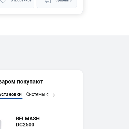
В избранное
Сравнить
оваром покупают
установки
Системы фильтрации
Лидер продаж
BELMASH
DC2500