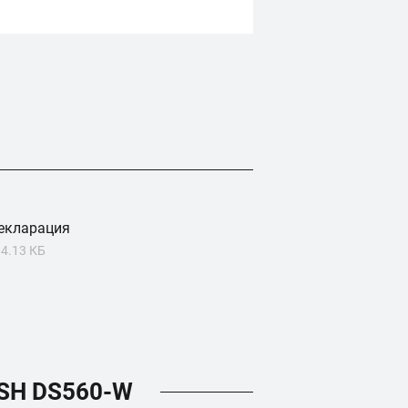
екларация
4.13 КБ
SH DS560-W