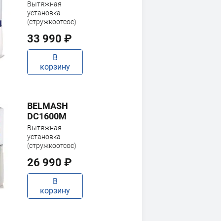
Вытяжная
установка
(стружкоотсос)
33 990 ₽
В
корзину
BELMASH
DC1600M
Вытяжная
установка
(стружкоотсос)
26 990 ₽
В
корзину