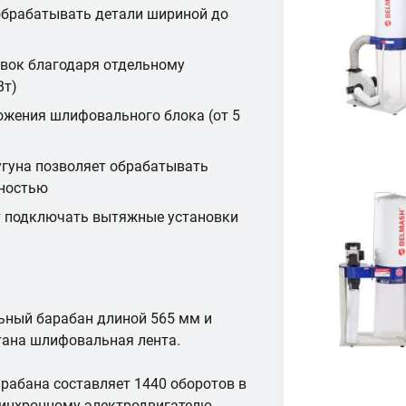
 обрабатывать детали шириной до
вок благодаря отдельному
Вт)
ожения шлифовального блока (от 5
угуна позволяет обрабатывать
чностью
т подключать вытяжные установки
ьный барабан длиной 565 мм и
тана шлифовальная лента.
рабана составляет 1440 оборотов в
асинхронному электродвигателю