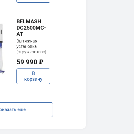
BELMASH
DC2500MC-
AT
Вытяжная
установка
(стружкоотсос)
59 990 ₽
В
корзину
оказать еще