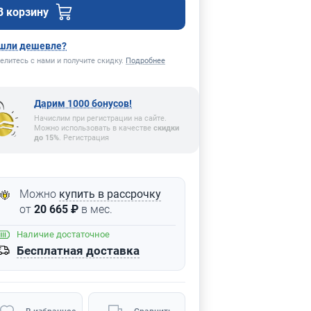
В корзину
шли дешевле?
елитесь с нами и получите скидку.
Подробнее
Дарим 1000 бонусов!
Начислим при регистрации на сайте.
Можно использовать в качестве
скидки
до 15%
. Регистрация
Можно
купить в рассрочку
от
20 665 ₽
в мес.
Наличие
достаточное
Бесплатная доставка