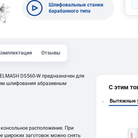
Шлифовальные станки
барабанного типа
BELMASH DS260-W |
DS410-W | DS560-W |
DS560-WB
Комплектация
Отзывы
ELMASH DS560-W предназначен для
тем шлифования абразивным
С этим т
Вытяжные 
консольное расположение. При
е широких заготовок можно снять