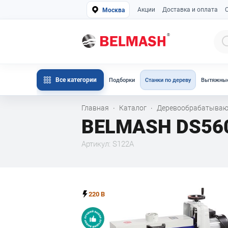
Акции
Доставка и оплата
Москва
Все категории
Подборки
Станки по дереву
Вытяжные
Главная
Каталог
Деревообрабатываю
·
·
BELMASH DS56
Артикул: S122A
220 В