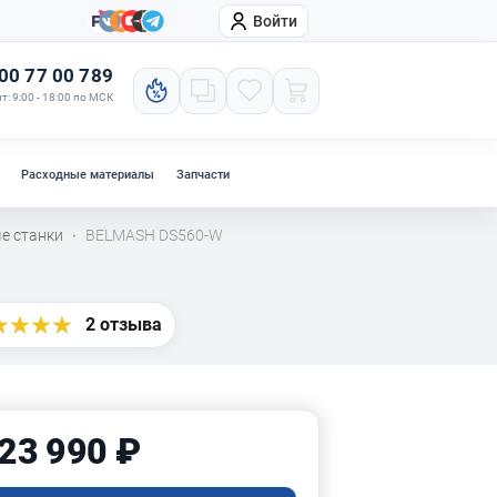
Войти
онтакты
Компания
00 77 00 789
т: 9:00 - 18:00 по МСК
Расходные материалы
Запчасти
е станки
BELMASH DS560-W
·
2 отзыва
23 990 ₽