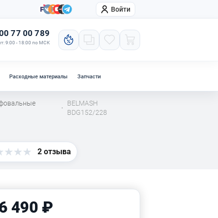
Войти
онтакты
Компания
00 77 00 789
т: 9:00 - 18:00 по МСК
Расходные материалы
Запчасти
ифовальные
BELMASH
·
BDG152/228
2 отзыва
6 490 ₽