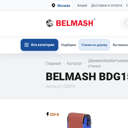
Акции
Доставка и оплата
Москва
Все категории
Подборки
Станки по дереву
Вытяжные
Деревообрабатыва
Главная
Каталог
·
·
станки
BELMASH BDG1
Артикул: S087A
220 В