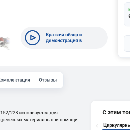
Краткий обзор и
демонстрация в
работе шлифовальных
станков BELMASH |
БЕЛМАШ
Комплектация
Отзывы
С этим т
52/228 используется для
 древесных материалов при помощи
Циркулярны