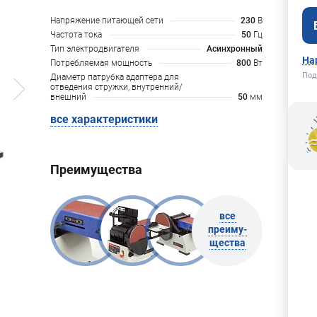
Напряжение питающей сети
230
В
Частота тока
50
Гц
Тип электродвигателя
Асинхронный
На
Потребляемая мощность
800
Вт
Под
Диаметр патрубка адаптера для
отведения стружки, внутренний/
внешний
50
мм
все характеристики
Преимущества
все
преиму-
щества