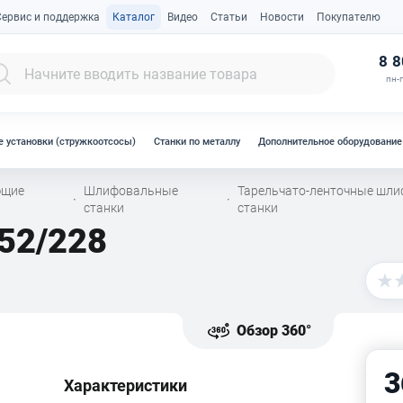
Сервис и поддержка
Каталог
Видео
Статьи
Новости
Покупателю
К
8 8
пн-п
 установки (стружкоотсосы)
Станки по металлу
Дополнительное оборудование
ющие
Шлифовальные
Тарельчато-ленточные шл
·
·
станки
станки
52/228
Обзор 360°
3
Характеристики