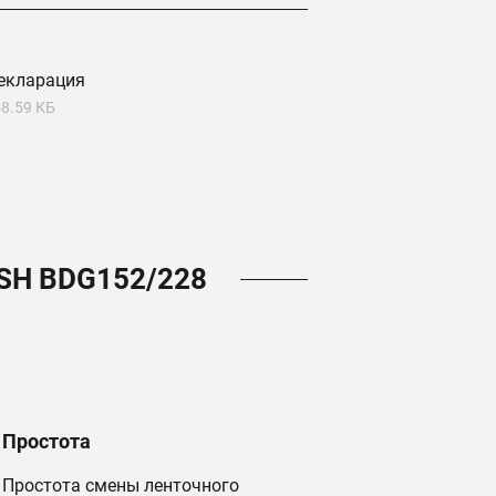
екларация
8.59 КБ
SH BDG152/228
Простота
Простота смены ленточного