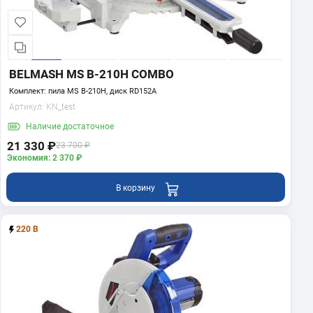
BELMASH MS B-210H COMBO
Комплект: пила MS B-210H, диск RD152A
Артикул:
KN_test
Наличие
достаточное
21 330 ₽
23 700 ₽
Экономия: 2 370 ₽
В корзину
220 В