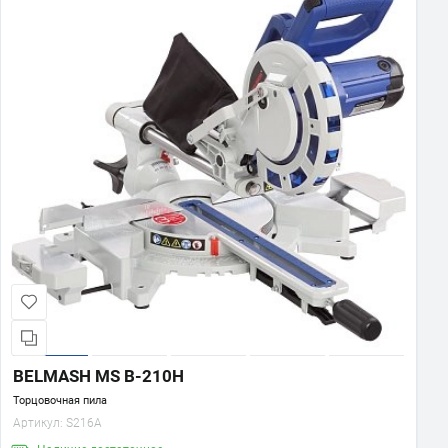
BELMASH MS B-210H
Торцовочная пила
Артикул:
S216A