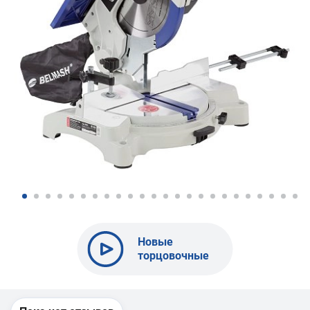
Новые
торцовочные
пилы
BELMASH MS
U-305 и