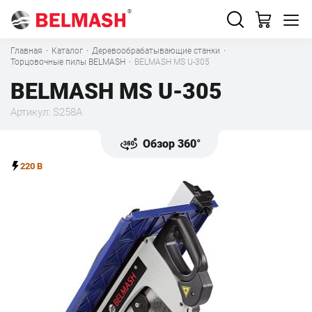
Главная
·
Каталог
·
Деревообрабатывающие станки
·
Торцовочные пилы BELMASH
·
BELMASH MS U-305
BELMASH MS U-305
Артикул: S258A
Обзор 360°
220 В