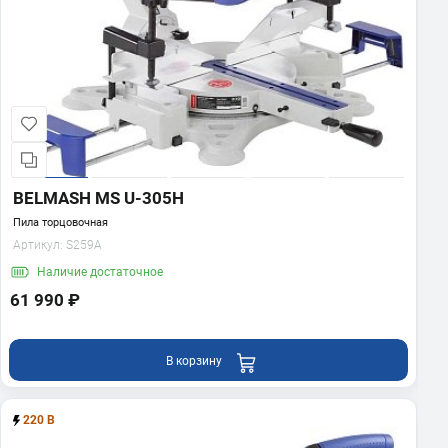
BELMASH MS U-305H
Пила торцовочная
Артикул:
S259A
Наличие
достаточное
61 990 ₽
В корзину
220 В