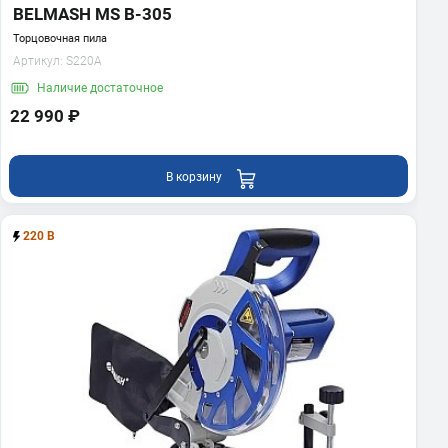
BELMASH MS B-305
Торцовочная пила
Артикул:
S220A
Наличие
достаточное
22 990 ₽
В корзину
220 В