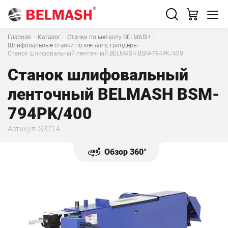
Главная
·
Каталог
·
Станки по металлу BELMASH
·
Шлифовальные станки по металлу, гриндеры
·
Станок шлифовальный ленточный BELMASH BSM-794PK/400
Станок шлифовальный
ленточный BELMASH BSM-
794PK/400
Артикул: S321A
Обзор 360°