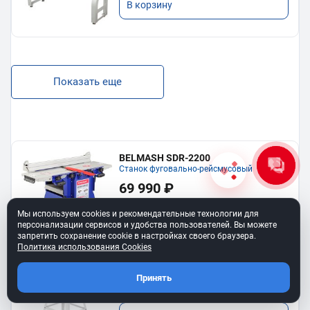
В корзину
Показать еще
BELMASH SDR-2200
Станок фуговально-рейсмусовый
69 990 ₽
Мы используем cookies и рекомендательные технологии для
В корзину
персонализации сервисов и удобства пользователей. Вы можете
запретить сохранение cookie в настройках своего браузера.
Политика использования Cookies
BELMASH JT-2 254/120
Фуговально-рейсмусовый станок
Принять
46 490 ₽