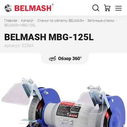
Главная
·
Каталог
·
Станки по металлу BELMASH
·
Заточные станки
·
BELMASH MBG-125L
BELMASH MBG-125L
Артикул: S238A
Обзор 360°