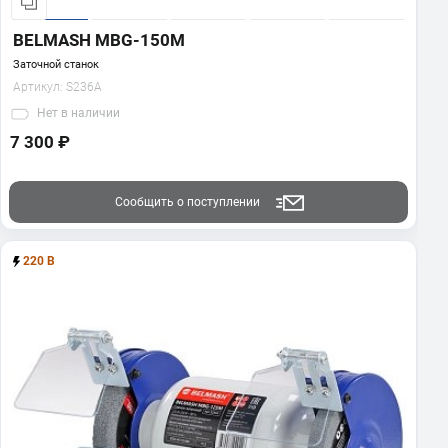
BELMASH MBG-150M
Заточной станок
Артикул:
S236A
Нет
в наличии
7 300 ₽
Сообщить о поступлении
220 В