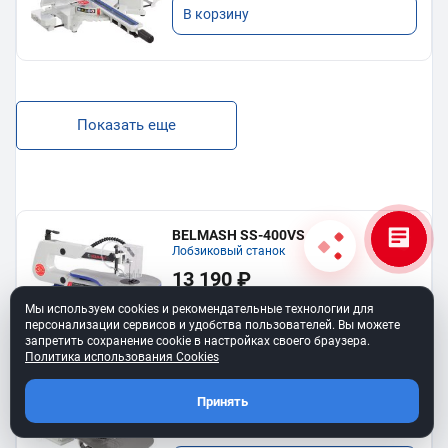
В корзину
Показать еще
BELMASH SS-400VS
Лобзиковый станок
13 190 ₽
Мы используем cookies и рекомендательные технологии для
В корзину
персонализации сервисов и удобства пользователей. Вы можете
запретить сохранение cookie в настройках своего браузера.
Политика использования Cookies
Станок лобзиковый BELMASH SS-
530VSP
Принять
34 990 ₽