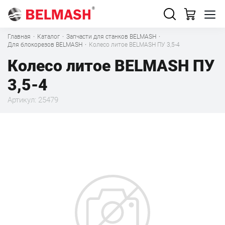
Главная
·
Каталог
·
Запчасти для станков BELMASH
·
Для блокорезов BELMASH
·
Колесо литое BELMASH ПУ 3,5-4
Колесо литое BELMASH ПУ
3,5-4
Артикул: 25479