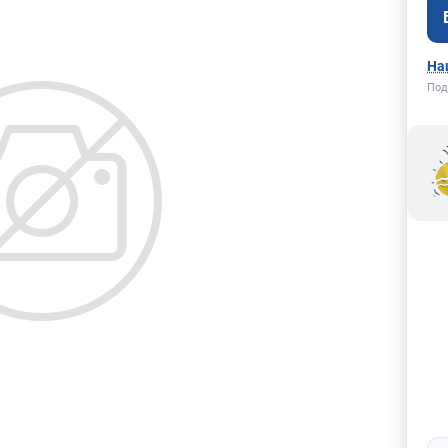
На
Под