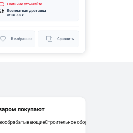
Наличие
уточняйте
Бесплатная доставка
от 50 000 ₽
В избранное
Сравнить
оваром покупают
евообрабатывающие
Строительное оборудование
Циркулярн