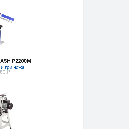
MASH P2200M
 и три ножа
80 ₽