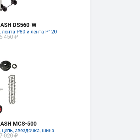
MASH DS560-W
 лента P80 и лента P120
5 450 ₽
MASH MCS-500
 цепь, звездочка, шина
7 020 ₽