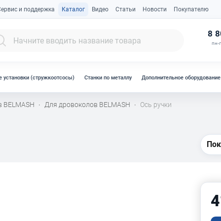
Сервис и поддержка
Каталог
Видео
Статьи
Новости
Покупателю
К
8 8
пн-п
 установки (стружкоотсосы)
Станки по металлу
Дополнительное оборудование
ов BELMASH
Для дровоколов BELMASH
Ось ручки
·
·
Пок
4