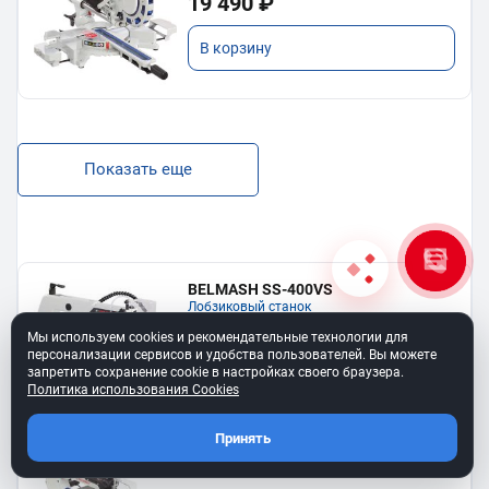
19 490 ₽
В корзину
Показать еще
BELMASH SS-400VS
Лобзиковый станок
13 190 ₽
Мы используем cookies и рекомендательные технологии для
персонализации сервисов и удобства пользователей. Вы можете
запретить сохранение cookie в настройках своего браузера.
В корзину
Политика использования Cookies
Принять
Станок лобзиковый BELMASH SS-
530VSP