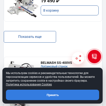
19 490 ₽
В корзину
Показать еще
BELMASH SS-400VS
Лобзиковый станок
13 190 ₽
Мы используем cookies и рекомендательные технологии для
персонализации сервисов и удобства пользователей. Вы можете
запретить сохранение cookie в настройках своего браузера.
В корзину
Политика использования Cookies
Принять
Станок лобзиковый BELMASH SS-
530VSP