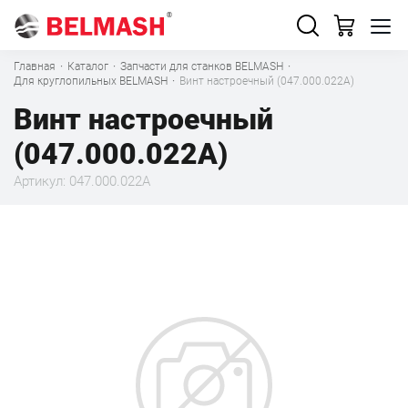
Главная
·
Каталог
·
Запчасти для станков BELMASH
·
Для круглопильных BELMASH
·
Винт настроечный (047.000.022А)
Винт настроечный
(047.000.022А)
Артикул: 047.000.022А