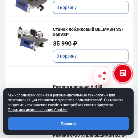
В корзину
Станок лобзиковый BELMASH SS-
560VSP
35 990 ₽
В корзину
Ремень клиновой A-450
для BELMASH TS-250SТ
Мы используем cookies и рекомендательные технологии для
550 ₽
персонализации сервисов и удобства пользователей. Вы можете
запретить сохранение cookie в настройках своего браузера.
Политика использования Cookies
В корзину
Принять
Ремень 6PJ610 для BELMASH BJM-