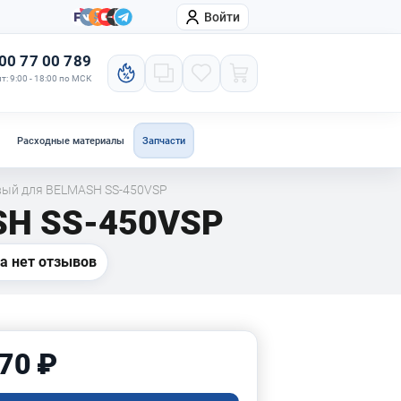
Войти
онтакты
Компания
00 77 00 789
т: 9:00 - 18:00 по МСК
Расходные материалы
Запчасти
вый для BELMASH SS-450VSP
SH SS-450VSP
а нет отзывов
70 ₽