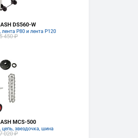
MASH DS560-W
 лента P80 и лента P120
5 450 ₽
MASH MCS-500
 цепь, звездочка, шина
7 020 ₽