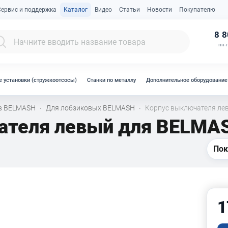
Сервис и поддержка
Каталог
Видео
Статьи
Новости
Покупателю
К
8 8
пн-п
 установки (стружкоотсосы)
Станки по металлу
Дополнительное оборудование
ов BELMASH
Для лобзиковых BELMASH
Корпус выключателя ле
·
·
ателя левый для BELMA
Пок
1