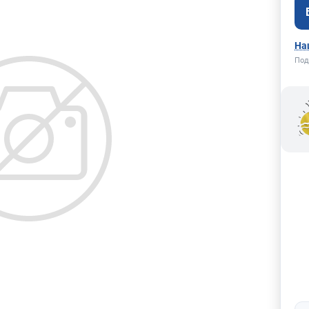
На
Под