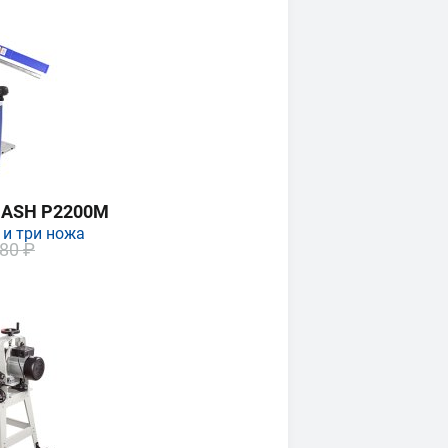
MASH P2200M
 и три ножа
80 ₽