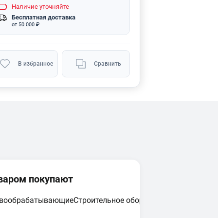
Наличие
уточняйте
Бесплатная доставка
от 50 000 ₽
В избранное
Сравнить
оваром покупают
евообрабатывающие
Строительное оборудование
Циркулярн